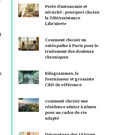
Perte d’autonomie et
sécurité : pourquoi choisir
la TéléAssistance
Libr’alerte
t
Comment choisir un
ostéopathe à Paris pour le
traitement des douleurs
chroniques
Kilogrammes, le
n
fournisseur et grossiste
CBD de référence
comment choisir une
résidence sénior à nîmes
pour un cadre de vie
adapté
Décryptage des 10 types