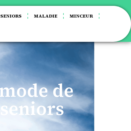
SENIORS
MALADIE
MINCEUR
n mode de
 seniors