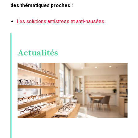
des thématiques proches :
Les solutions antistress et anti-nausées
Actualités
V
pr
v
o
Al
Af
L
C
v
a
d
c