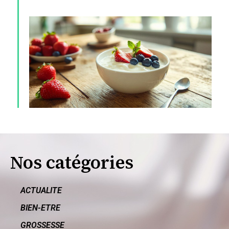
D
le
d
bl
s
u
a
éq
Nos catégories
ACTUALITE
BIEN-ETRE
GROSSESSE